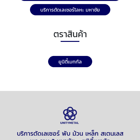
บริการตัดเลเซอร์โลหะ มหาชัย
ตราสินค้า
ยูนิตี้เมททัล
บริการตัดเลเซอร์ พับ ม้วน เหล็ก สเตนเลส