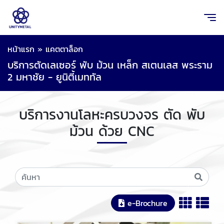
หน้าแรก
»
แคตตาล็อก
บริการตัดเลเซอร์ พับ ม้วน เหล็ก สเตนเลส พระราม
2 มหาชัย - ยูนิตี้เมททัล
บริการงานโลหะครบวงจร ตัด พับ
ม้วน ด้วย CNC
e-Brochure