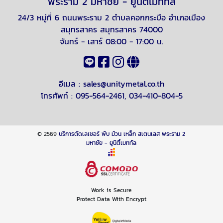
พระราม 2 มหาชัย - ยูนิตี้เมททัล
24/3 หมู่ที่ 6 ถนนพระราม 2 ตำบลคอกกระบือ อำเภอเมือง
สมุทรสาคร สมุทรสาคร 74000
จันทร์ - เสาร์ 08:00 - 17:00 น.
อีเมล :
sales@unitymetal.co.th
โทรศัพท์ :
095-564-2461
,
034-410-804-5
© 2569
บริการตัดเลเซอร์ พับ ม้วน เหล็ก สเตนเลส พระราม 2
มหาชัย - ยูนิตี้เมททัล
Work is Secure
Protect Data With Encrypt