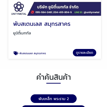
พับสเตนเลส สมุทรสาคร
ยูนิตี้เมททัล
ดูรายละเอียด
พับสเตนเลส สมุทรสาคร
คำค้นสินค้า
พับเหล็ก พระราม 2