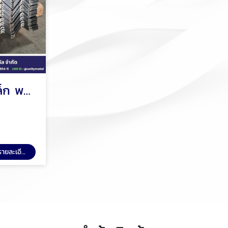
รับตัดพับเหล็ก พระราม 2
ดูรายละเอียด