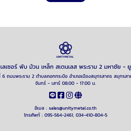
เลเซอร์ พับ ม้วน เหล็ก สเตนเลส พระราม 2 มหาชัย - ยูน
่ที่ 6 ถนนพระราม 2 ตำบลคอกกระบือ อำเภอเมืองสมุทรสาคร สมุทรส
จันทร์ - เสาร์ 08:00 - 17:00 น.
อีเมล :
sales@unitymetal.co.th
โทรศัพท์ :
095-564-2461
,
034-410-804-5