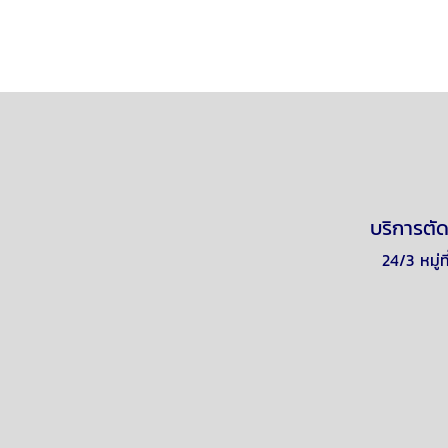
บริการตัด
24/3 หมู