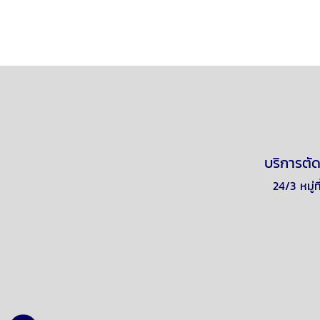
บริการตัด
24/3 หมู