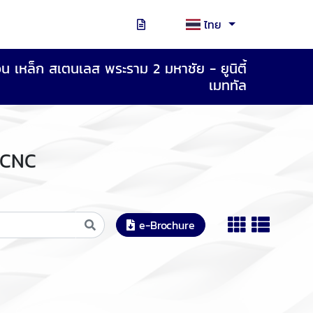
ไทย
วน เหล็ก สเตนเลส พระราม 2 มหาชัย - ยูนิตี้
เมททัล
 CNC
e-Brochure