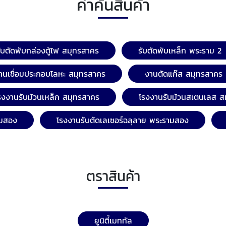
คำค้นสินค้า
ับตัดพับกล่องตู้ไฟ สมุทรสาคร
รับตัดพับเหล็ก พระราม 2
งานเชื่อมประกอบโลหะ สมุทรสาคร
งานตัดแก๊ส สมุทรสาคร
รงงานรับม้วนเหล็ก สมุทรสาคร
โรงงานรับม้วนสเตนเลส ส
ามสอง
โรงงานรับตัดเลเซอร์ฉลุลาย พระรามสอง
ตราสินค้า
ยูนิตี้เมททัล